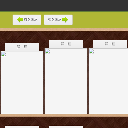
前を表示
次を表示
詳 細
詳 細
詳 細