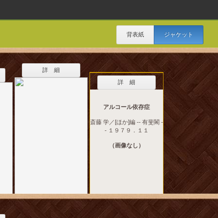
背表紙
ジャケット
詳 細
詳 細
アルコール依存症
斎藤 学／[ほか]編 -- 有斐閣 -
- １９７９．１１
（画像なし）