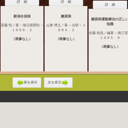
詳 細
詳 細
詳 細
新潟水俣病
糖尿病
糖尿病運動療法の正し
知識
斎藤 恒／著 -- 毎日新聞社 --
山東 博之／著 -- 法研 -- １
１９９６．３
９９４．３
佐藤 祐造／編著 -- 南江堂 
１９９５．９
（画像なし）
（画像なし）
（画像なし）
前を表示
次を表示