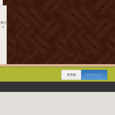
栄養大
．４
背表紙
ジャケット