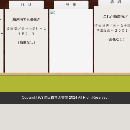
詳 細
詳 細
詳 細
これが糖血病だ!
い
糖尿病でも長生き
佐藤 達夫／著 -- 女子
斎藤 登／著 -- 旺史社 -- １
学出版部 -- ２００１
--
９９５．９
（画像なし）
（画像なし）
Copyright (C) 野田市立図書館 2024 All Right Reserved.