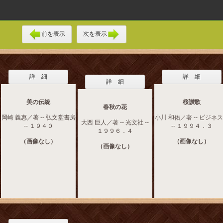
前を表示
次を表示
詳 細
詳 細
詳 細
美の伝統
桜讃歌
春秋の花
岡崎 義惠／著 -- 弘文堂書房
小川 和佑／著 -- ビジネ
大西 巨人／著 -- 光文社 --
-- １９４０
-- １９９４．３
１９９６．４
（画像なし）
（画像なし）
（画像なし）