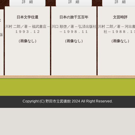
詳 細
詳 細
詳 細
日本文学往還
日本の旅千五百年
文芸時評
は
川村 二郎／著 -- 福武書店 --
川口 順啓／著 -- 弘済出版社
川村 二郎／著 -- 河出
１９９３．１２
-- １９９８．１１
社 -- １９８８．１
出版
（画像なし）
（画像なし）
（画像なし）
Copyright (C) 野田市立図書館 2024 All Right Reserved.