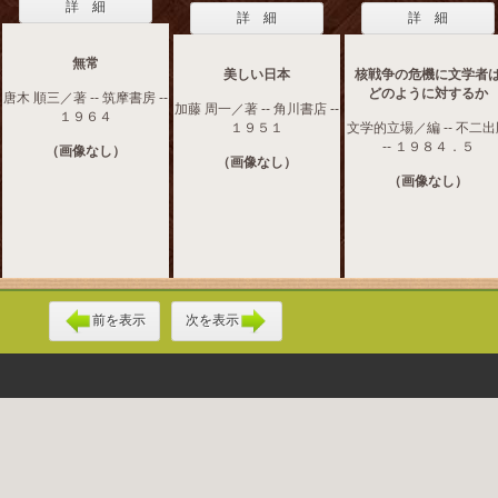
詳 細
詳 細
詳 細
無常
美しい日本
核戦争の危機に文学者
どのように対するか
唐木 順三／著 -- 筑摩書房 --
加藤 周一／著 -- 角川書店 --
１９６４
１９５１
文学的立場／編 -- 不二
-- １９８４．５
（画像なし）
（画像なし）
（画像なし）
前を表示
次を表示