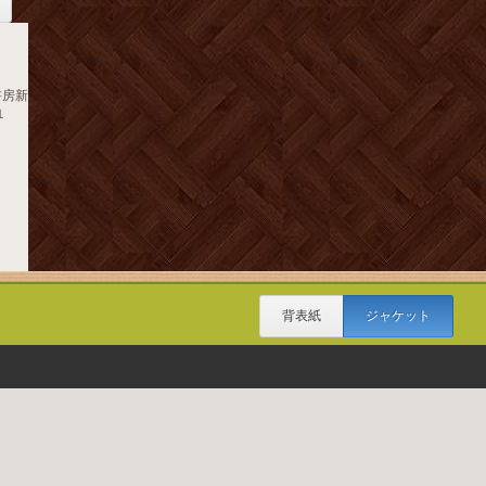
書房新
１
背表紙
ジャケット