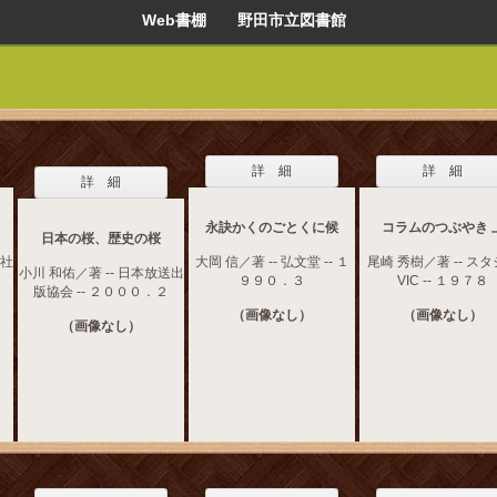
Web書棚 野田市立図書館
詳 細
詳 細
詳 細
永訣かくのごとくに候
コラムのつぶやき 
日本の桜、歴史の桜
ス社
大岡 信／著 -- 弘文堂 -- １
尾崎 秀樹／著 -- ス
小川 和佑／著 -- 日本放送出
９９０．３
VIC -- １９７８
版協会 -- ２０００．２
（画像なし）
（画像なし）
（画像なし）