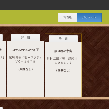
背表紙
ジャケット
詳 細
詳 細
上
コラムのつぶやき 下
語り物の宇宙
タジオ
尾崎 秀樹／著 -- スタジオ
川村 二郎／著 -- 講談社 --
VIC -- １９７８
１９８１．７
（画像なし）
（画像なし）