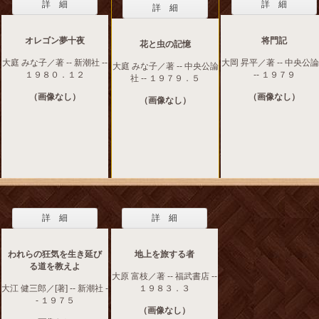
詳 細
詳 細
詳 細
オレゴン夢十夜
将門記
花と虫の記憶
大庭 みな子／著 -- 新潮社 --
大岡 昇平／著 -- 中央公
大庭 みな子／著 -- 中央公論
１９８０．１２
-- １９７９
社 -- １９７９．５
（画像なし）
（画像なし）
（画像なし）
詳 細
詳 細
われらの狂気を生き延び
地上を旅する者
る道を教えよ
大原 富枝／著 -- 福武書店 --
大江 健三郎／[著] -- 新潮社 -
１９８３．３
- １９７５
（画像なし）