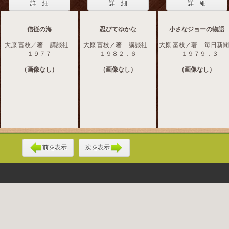
詳 細
詳 細
詳 細
信従の海
忍びてゆかな
小さなジョーの物語
大原 富枝／著 -- 講談社 --
大原 富枝／著 -- 講談社 --
大原 富枝／著 -- 毎日新
１９７７
１９８２．６
-- １９７９．３
（画像なし）
（画像なし）
（画像なし）
前を表示
次を表示