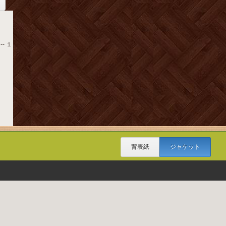
-- １
背表紙
ジャケット