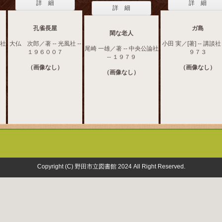
詳 細
詳 細
詳 細
孔雀長屋
ガ島
閑な老人
聞社
大仏 次郎／著 -- 光風社 --
小田 実／[著] -- 講談社 
尾崎 一雄／著 -- 中央公論社
１９６００７
９７３
-- １９７９
（画像なし）
（画像なし）
（画像なし）
Copyright (C) 野田市立図書館 2024 All Right Reserved.