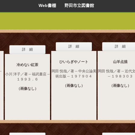
Web書棚 野田市立図書館
詳 細
詳 細
詳 細
ひいらぎやノート
山羊点描
冷めない紅茶
-
岡田 悦哉／著 -- 中央公論美
岡田 悦哉／著 -- 近代
小川 洋子／著 -- 福武書店 --
術出版 -- １９７９０４
-- １９８３０３
１９９３．６
（画像なし）
（画像なし）
（画像なし）