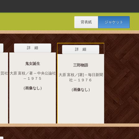
背表紙
ジャケット
詳 細
詳 細
鬼女誕生
三郎物語
文芸社
大原 富枝／著 -- 中央公論社
大原 富枝／[著] -- 毎日新聞
-- １９７５
社 -- １９７６
（画像なし）
（画像なし）