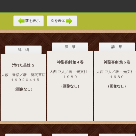
前を表示
次を表示
詳 細
詳 細
詳 細
神聖喜劇 第４巻
神聖喜劇 第５巻
汚れた英雄 ２
大西 巨人／著 -- 光文社 --
大西 巨人／著 -- 光文社 -
大藪 春彦／著 -- 徳間書店
１９８０
１９８０
-- １９９２０４１５
（画像なし）
（画像なし）
（画像なし）