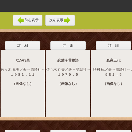
前を表示
次を表示
詳 細
詳 細
詳 細
ながれ星
恋愛今昔物語
豪商三代
佐々木 丸美／著 -- 講談社 --
佐々木 丸美／著 -- 講談社 --
咲村 観／著 -- 講談社 -- 
１９８１．１１
１９７９．９
９８１．５
（画像なし）
（画像なし）
（画像なし）