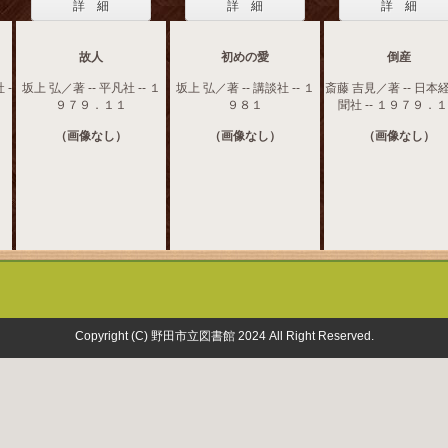
詳 細
詳 細
詳 細
故人
初めの愛
倒産
 -
坂上 弘／著 -- 平凡社 -- １
坂上 弘／著 -- 講談社 -- １
斎藤 吉見／著 -- 日本
９７９．１１
９８１
聞社 -- １９７９．
（画像なし）
（画像なし）
（画像なし）
Copyright (C) 野田市立図書館 2024 All Right Reserved.