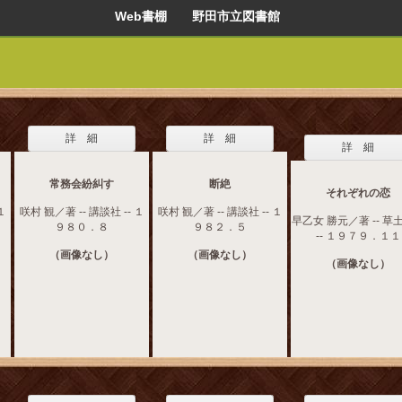
Web書棚 野田市立図書館
詳 細
詳 細
詳 細
常務会紛糾す
断絶
それぞれの恋
１
咲村 観／著 -- 講談社 -- １
咲村 観／著 -- 講談社 -- １
早乙女 勝元／著 -- 草
９８０．８
９８２．５
-- １９７９．１１
（画像なし）
（画像なし）
（画像なし）