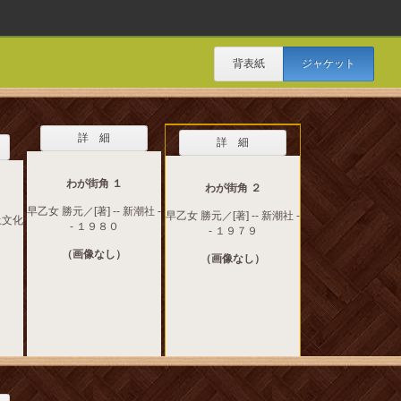
背表紙
ジャケット
詳 細
詳 細
わが街角 １
わが街角 ２
早乙女 勝元／[著] -- 新潮社 -
早乙女 勝元／[著] -- 新潮社 -
土文化
- １９８０
- １９７９
（画像なし）
（画像なし）