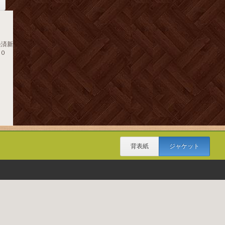
経済新
１０
背表紙
ジャケット