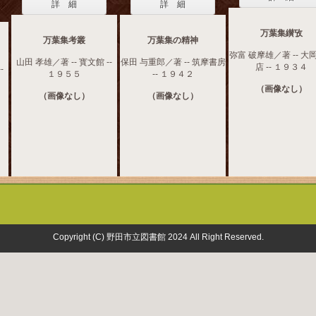
詳 細
詳 細
万葉集纉攷
万葉集考叢
万葉集の精神
弥富 破摩雄／著 -- 大
山田 孝雄／著 -- 寳文館 --
保田 与重郎／著 -- 筑摩書房
店 -- １９３４
-
１９５５
-- １９４２
（画像なし）
（画像なし）
（画像なし）
Copyright (C) 野田市立図書館 2024 All Right Reserved.