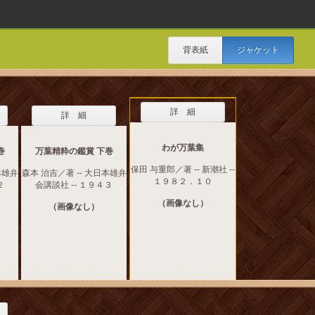
背表紙
ジャケット
詳 細
詳 細
わが万葉集
巻
万葉精粋の鑑賞 下巻
保田 与重郎／著 -- 新潮社 --
本雄弁
森本 治吉／著 -- 大日本雄弁
１９８２．１０
２
会講談社 -- １９４３
（画像なし）
（画像なし）