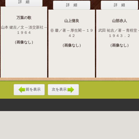
詳 細
詳 細
詳 細
万葉の歌
山上憶良
山部赤人
山本 健吉／文 -- 淡交新社 --
谷 馨／著 -- 厚生閣 -- １９
武田 祐吉／著 -- 青梧堂 -
１９６４
４２
１９４３．２
（画像なし）
（画像なし）
（画像なし）
前を表示
次を表示