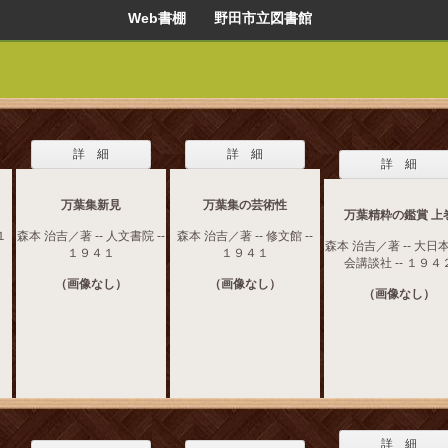
Web書棚 野田市立図書館
詳 細
詳 細
詳 細
万葉集新見
万葉集の芸術性
万葉精粋の鑑賞 上
１
森本 治吉／著 -- 人文書院 --
森本 治吉／著 -- 修文館 --
森本 治吉／著 -- 大日
１９４１
１９４１
会講談社 -- １９４
（画像なし）
（画像なし）
（画像なし）
詳 細