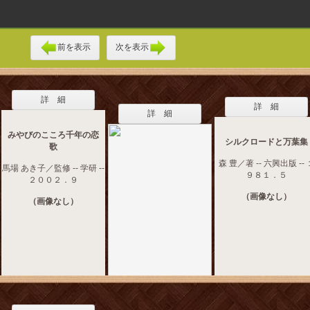
前を表示
次を表示
詳 細
詳 細
詳 細
みやびのこころ千年の恋
シルクロードと万葉集
歌
森 豊／著 -- 六興出版 -- 
馬場 あき子／監修 -- 学研 --
９８１．５
２００２．９
（画像なし）
（画像なし）