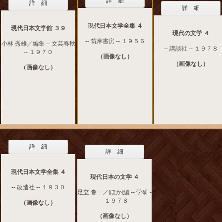
詳 細
詳 細
詳 細
現代日本文学全集 ４
現代日本文学館 ３９
現代の文学 ４
-- 筑摩書房 -- １９５６
小林 秀雄／編集 -- 文芸春秋
-- 講談社 -- １９７８
-- １９７０
（画像なし）
（画像なし）
（画像なし）
詳 細
詳 細
現代日本文学全集 ４
現代日本の文学 ４
-- 改造社 -- １９３０
足立 巻一／[ほか]編 -- 学研 -
- １９７８
（画像なし）
（画像なし）