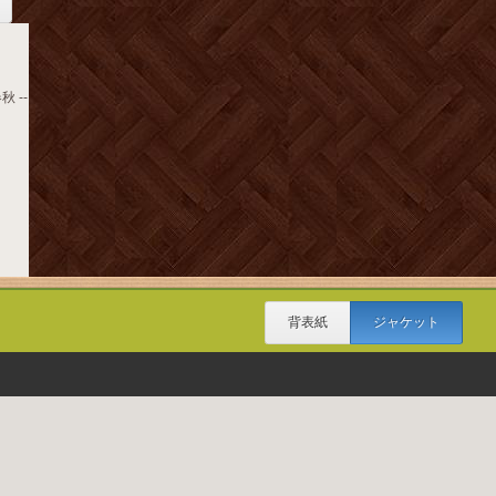
秋 --
背表紙
ジャケット