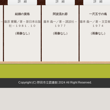
詳 細
詳 細
詳 細
結婚の資格
阿波流れ節
一尺五寸の魂
--
藤原 審爾／著 -- 新日本出版
藤本 義一／著 -- 講談社 --
藤本 義一／著 -- 文芸春
社 -- １９８１．１０
１９７７
１９７４
（画像なし）
（画像なし）
（画像なし）
Copyright (C) 野田市立図書館 2024 All Right Reserved.