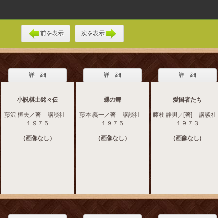
前を表示
次を表示
詳 細
詳 細
詳 細
小説棋士銘々伝
蝶の舞
愛国者たち
藤沢 桓夫／著 -- 講談社 --
藤本 義一／著 -- 講談社 --
藤枝 静男／[著] -- 講談社 
１９７５
１９７５
１９７３
（画像なし）
（画像なし）
（画像なし）