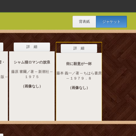
背表紙
ジャケット
詳 細
詳 細
習・
シャム猫ロマンの放浪
街に殺意が一杯
藤原 審爾／著 -- 新潮社 --
藤本 義一／著 -- ちはら書房
版 --
１９７５
-- １９７９．８
（画像なし）
（画像なし）