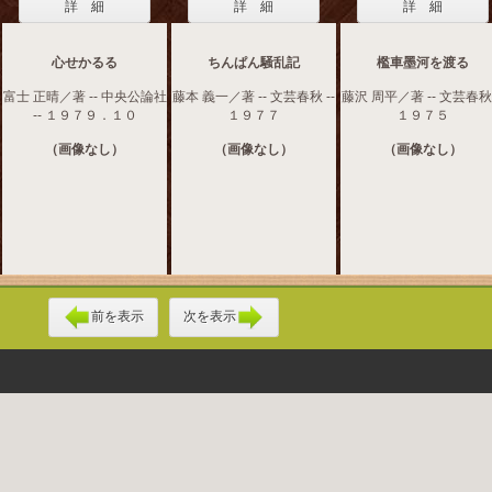
詳 細
詳 細
詳 細
心せかるる
ちんぱん騒乱記
檻車墨河を渡る
富士 正晴／著 -- 中央公論社
藤本 義一／著 -- 文芸春秋 --
藤沢 周平／著 -- 文芸春秋 
-- １９７９．１０
１９７７
１９７５
（画像なし）
（画像なし）
（画像なし）
前を表示
次を表示