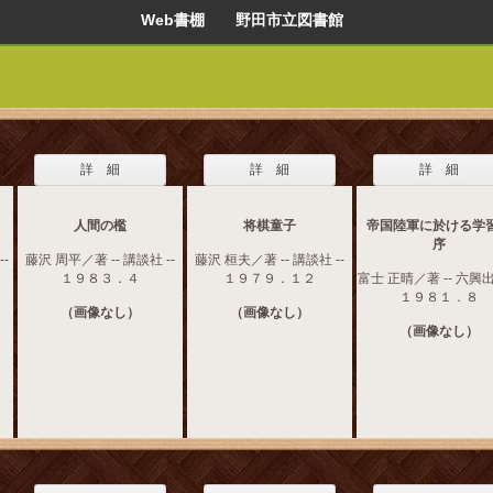
Web書棚 野田市立図書館
詳 細
詳 細
詳 細
人間の檻
将棋童子
帝国陸軍に於ける学
序
--
藤沢 周平／著 -- 講談社 --
藤沢 桓夫／著 -- 講談社 --
１９８３．４
１９７９．１２
富士 正晴／著 -- 六興出
１９８１．８
（画像なし）
（画像なし）
（画像なし）