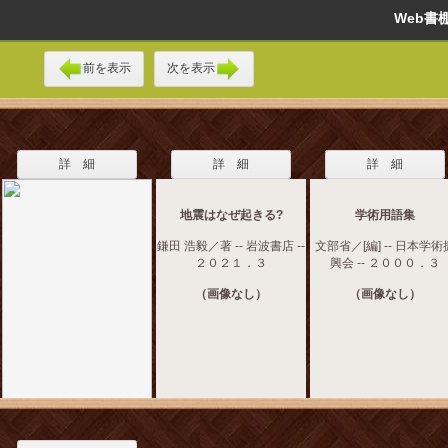
Web
前を表示
次を表示
詳 細
詳 細
詳 細
地震はなぜ起きる?
学術用語集
鎌田 浩毅／著 -- 岩波書店 --
文部省／[編] -- 日本学術
２０２１．３
興会 -- ２０００．３
（画像なし）
（画像なし）