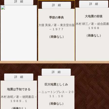
詳 細
詳 細
詳 細
大地震の前後
季節の事典
木村 耕三／著 -- 総合図書 
大後 美保／著 -- 東京堂出版
１９６８
-- １９７７
（画像なし）
（画像なし）
詳 細
詳 細
巨大地震としくみ
地震は予知できる
-- ニュートンプレス -- ２０
１１．１０
木村 政昭／著 -- 徳間書店 --
１９８９．１
（画像なし）
（画像なし）