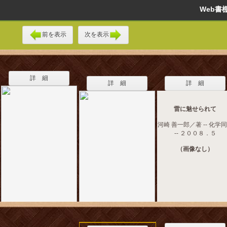
Web
前を表示
次を表示
詳 細
詳 細
詳 細
雷に魅せられて
河崎 善一郎／著 -- 化学
-- ２００８．５
（画像なし）