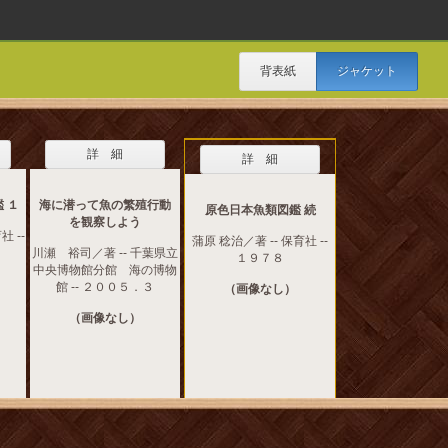
背表紙
ジャケット
詳 細
詳 細
 １
海に潜って魚の繁殖行動
原色日本魚類図鑑 続
を観察しよう
社 --
蒲原 稔治／著 -- 保育社 --
川瀬 裕司／著 -- 千葉県立
１９７８
中央博物館分館 海の博物
館 -- ２００５．３
（画像なし）
（画像なし）