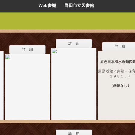
Web書棚 野田市立図書館
詳 細
詳 細
詳 細
原色日本海水魚類図鑑
蒲原 稔治／共著 -- 保育
１９８５．７
（画像なし）
詳 細