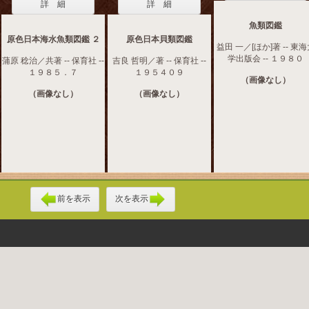
詳 細
詳 細
魚類図鑑
原色日本海水魚類図鑑 ２
原色日本貝類図鑑
益田 一／[ほか]著 -- 東
学出版会 -- １９８０
蒲原 稔治／共著 -- 保育社 --
吉良 哲明／著 -- 保育社 --
１９８５．７
１９５４０９
（画像なし）
（画像なし）
（画像なし）
前を表示
次を表示