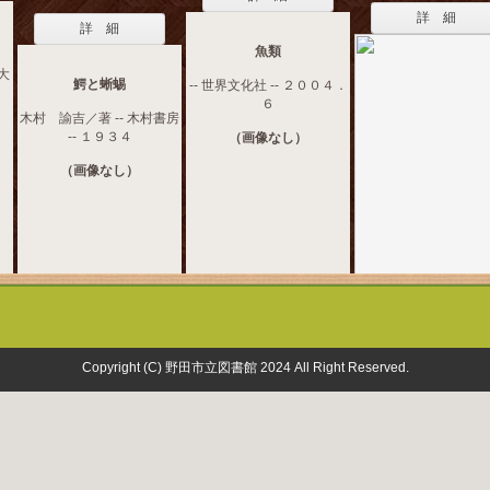
詳 細
詳 細
魚類
海大
鰐と蜥蜴
-- 世界文化社 -- ２００４．
６
木村 諭吉／著 -- 木村書房
-- １９３４
（画像なし）
（画像なし）
Copyright (C) 野田市立図書館 2024 All Right Reserved.