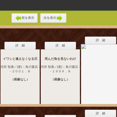
前を表示
次を表示
詳 細
詳 細
詳 細
イワシと逢えなくなる日
死んだ魚を見ないわけ
河井 智康／[著] -- 角川書店 -
河井 智康／[著] -- 角川書店 -
- ２００１．８
- １９９９．８
（画像なし）
（画像なし）
詳 細