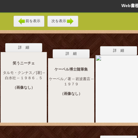
Web
前を表示
次を表示
詳 細
詳 細
詳 細
笑うニーチェ
ケーベル博士随筆集
タルモ・クンナス／[著] --
白水社 -- １９８６．５
ケーベル／著 -- 岩波書店 --
１９７９
（画像なし）
（画像なし）