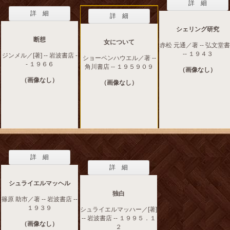
詳 細
詳 細
詳 細
シェリング研究
断想
女について
赤松 元通／著 -- 弘文堂
-- １９４３
ジンメル／[著] -- 岩波書店 -
ショーペンハウエル／著 --
- １９６６
角川書店 -- １９５９０９
（画像なし）
（画像なし）
（画像なし）
詳 細
詳 細
シュライエルマッヘル
独白
篠原 助市／著 -- 岩波書店 --
１９３９
シュライエルマッハー／[著]
-- 岩波書店 -- １９９５．１
（画像なし）
２