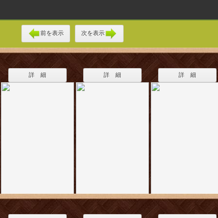
前を表示
次を表示
詳 細
詳 細
詳 細