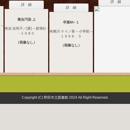
詳 細
詳 細
詳 細
複合汚染 上
卒業M+ １
--
有吉 佐和子／[著] -- 新潮社 -
有栖川 ケイ／著 -- 小学館 --
- １９８０
１９９８．５
（画像なし）
（画像なし）
Copyright (C) 野田市立図書館 2024 All Right Reserved.