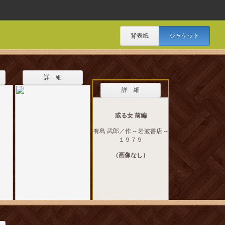
背表紙
ジャケット
詳 細
詳 細
或る女 前編
有島 武郎／作 -- 岩波書店 --
１９７９
（画像なし）