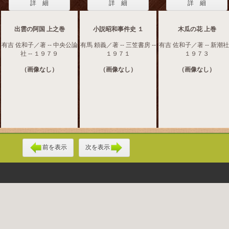
詳 細
詳 細
詳 細
出雲の阿国 上之巻
小説昭和事件史 １
木瓜の花 上巻
有吉 佐和子／著 -- 中央公論
有馬 頼義／著 -- 三笠書房 --
有吉 佐和子／著 -- 新潮社 
社 -- １９７９
１９７１
１９７３
（画像なし）
（画像なし）
（画像なし）
前を表示
次を表示