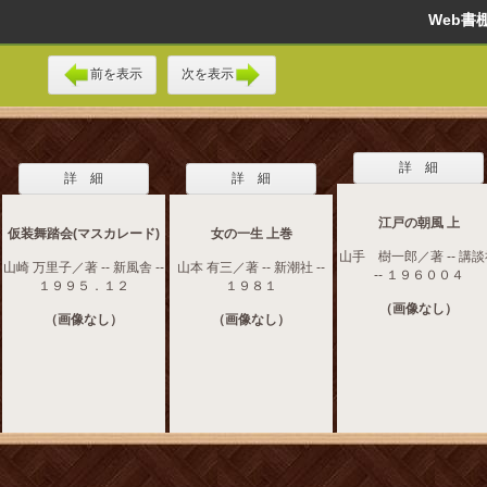
Web
前を表示
次を表示
詳 細
詳 細
詳 細
江戸の朝風 上
仮装舞踏会(マスカレード)
女の一生 上巻
山手 樹一郎／著 -- 講
山崎 万里子／著 -- 新風舎 --
山本 有三／著 -- 新潮社 --
-- １９６００４
１９９５．１２
１９８１
（画像なし）
（画像なし）
（画像なし）