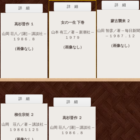
詳 細
詳 細
詳 細
蒙古襲来 ２
女の一生 下巻
高杉晋作 １
山田 智彦／著 -- 毎日新
山本 有三／著 -- 新潮社 --
山岡 荘八／[著] -- 講談社 --
-- １９８７．１２
１９７９
１９８６．８
（画像なし）
（画像なし）
（画像なし）
詳 細
詳 細
柳生宗矩 ２
高杉晋作 ２
山岡 荘八／著 -- 講談社 --
山岡 荘八／[著] -- 講談社 --
１９８６１１２５
１９８６．８
（画像なし）