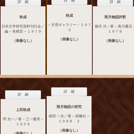
詳 細
詳 細
詳 細
秋成
秋成
雨月物語評釈
-- 天理ギャラリー -- １９７
日本文学研究資料刊行会／
鵜月 洋／著 -- 角川書店 -
３
編 -- 有精堂 -- １９７９
１９７８
（画像なし）
（画像なし）
（画像なし）
詳 細
詳 細
雨月物語の研究
上田秋成
植田 一夫／著 -- 桜楓社 --
堺 光一／著 -- 三一書房 --
１９８８．３
１９５９
（画像なし）
（画像なし）