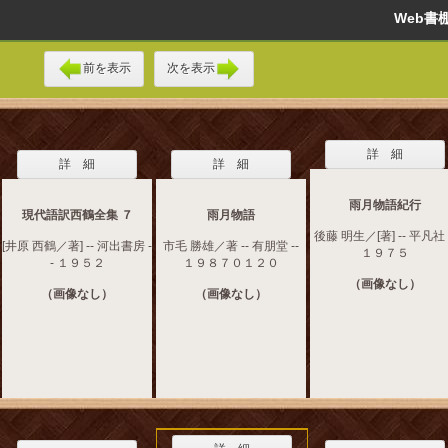
Web
前を表示
次を表示
詳 細
詳 細
詳 細
雨月物語紀行
現代語訳西鶴全集 ７
雨月物語
後藤 明生／[著] -- 平凡社 
[井原 西鶴／著] -- 河出書房 -
市毛 勝雄／著 -- 有朋堂 --
１９７５
- １９５２
１９８７０１２０
（画像なし）
（画像なし）
（画像なし）