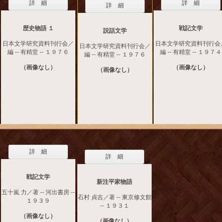
詳 細
詳 細
詳 細
歴史物語 １
戦記文学
説話文学
日本文学研究資料刊行会／
日本文学研究資料刊行会
日本文学研究資料刊行会／
編 -- 有精堂 -- １９７６
編 -- 有精堂 -- １９７４
編 -- 有精堂 -- １９７６
（画像なし）
（画像なし）
（画像なし）
詳 細
詳 細
戦記文学
新注平家物語
五十嵐 力／著 -- 河出書房 --
石村 貞吉／著 -- 東京修文館
１９３９
-- １９３１
（画像なし）
（画像なし）