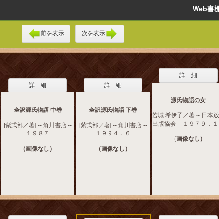
Web
前を表示
次を表示
詳 細
詳 細
詳 細
源氏物語の女
全訳源氏物語 中巻
全訳源氏物語 下巻
若城 希伊子／著 -- 日本
出版協会 -- １９７９．
[紫式部／著] -- 角川書店 --
[紫式部／著] -- 角川書店 --
１９８７
１９９４．６
（画像なし）
（画像なし）
（画像なし）