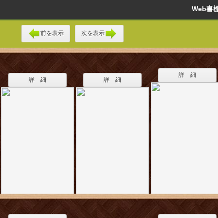
Web
前を表示
次を表示
詳 細
詳 細
詳 細