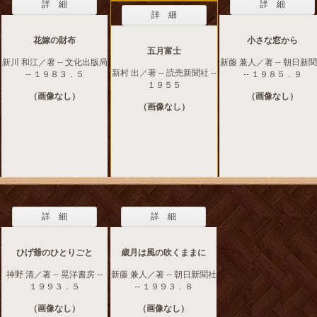
詳 細
詳 細
詳 細
花嫁の財布
小さな窓から
五月富士
新川 和江／著 -- 文化出版局
新藤 兼人／著 -- 朝日新
新村 出／著 -- 読売新聞社 --
-- １９８３．５
-- １９８５．９
１９５５
（画像なし）
（画像なし）
（画像なし）
詳 細
詳 細
ひげ爺のひとりごと
歳月は風の吹くままに
神野 清／著 -- 晃洋書房 --
新藤 兼人／著 -- 朝日新聞社
１９９３．５
-- １９９３．８
（画像なし）
（画像なし）