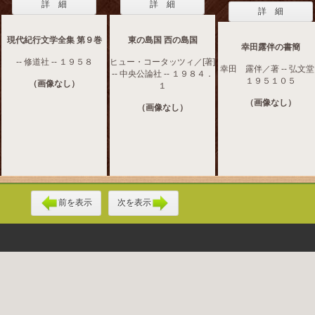
詳 細
詳 細
詳 細
現代紀行文学全集 第９巻
東の島国 西の島国
幸田露伴の書簡
-- 修道社 -- １９５８
ヒュー・コータッツィ／[著]
幸田 露伴／著 -- 弘文堂 
-- 中央公論社 -- １９８４．
１９５１０５
（画像なし）
１
（画像なし）
（画像なし）
前を表示
次を表示