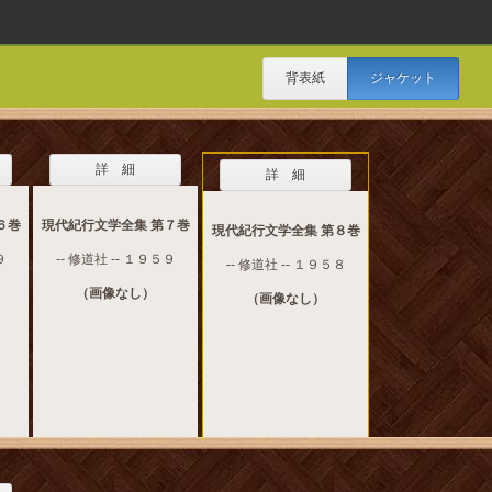
背表紙
ジャケット
詳 細
詳 細
６巻
現代紀行文学全集 第７巻
現代紀行文学全集 第８巻
９
-- 修道社 -- １９５９
-- 修道社 -- １９５８
（画像なし）
（画像なし）