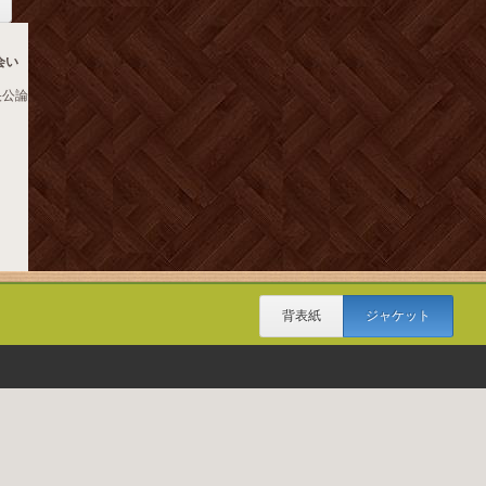
会い
央公論
背表紙
ジャケット