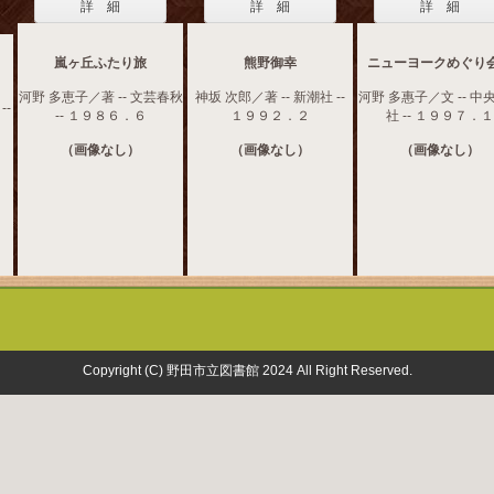
詳 細
詳 細
詳 細
嵐ヶ丘ふたり旅
熊野御幸
ニューヨークめぐり
河野 多恵子／著 -- 文芸春秋
神坂 次郎／著 -- 新潮社 --
河野 多惠子／文 -- 中
--
-- １９８６．６
１９９２．２
社 -- １９９７．１
（画像なし）
（画像なし）
（画像なし）
Copyright (C) 野田市立図書館 2024 All Right Reserved.