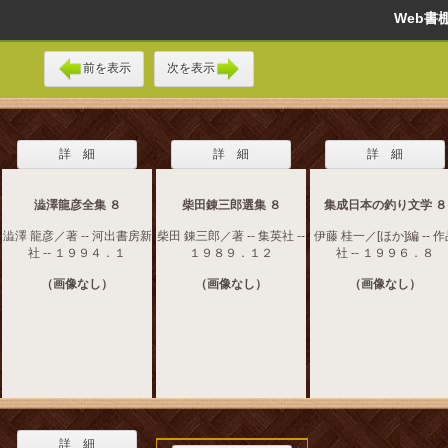
Web
前を表示
次を表示
詳 細
詳 細
詳 細
澁澤龍彦全集 ８
柴田錬三郎選集 ８
集成日本の釣り文学 ８
澁澤 龍彦／著 -- 河出書房新
柴田 錬三郎／著 -- 集英社 --
伊藤 桂一／[ほか]編 -- 
社 -- １９９４．１
１９８９．１２
社 -- １９９６．８
（画像なし）
（画像なし）
（画像なし）
詳 細