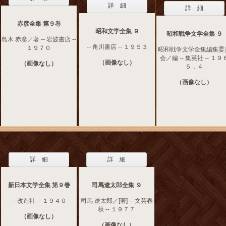
詳 細
詳 細
赤彦全集 第９巻
昭和文学全集 ９
昭和戦争文学全集 ９
島木 赤彦／著 -- 岩波書店 --
-- 角川書店 -- １９５３
１９７０
昭和戦争文学全集編集委
会／編 -- 集英社 -- １９
（画像なし）
（画像なし）
５．４
（画像なし）
詳 細
詳 細
新日本文学全集 第９巻
司馬遼太郎全集 ９
-- 改造社 -- １９４０
司馬 遼太郎／[著] -- 文芸春
秋 -- １９７７
（画像なし）
（画像なし）