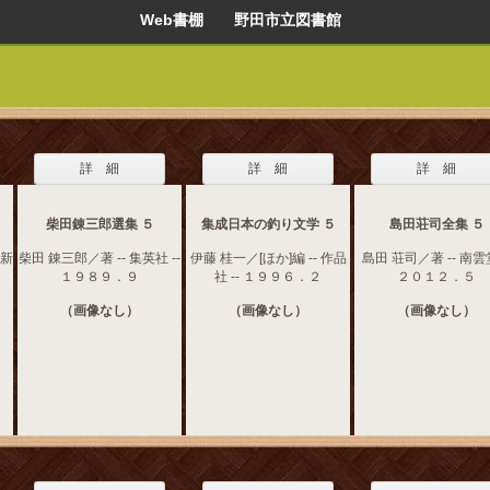
Web書棚 野田市立図書館
詳 細
詳 細
詳 細
柴田錬三郎選集 ５
集成日本の釣り文学 ５
島田荘司全集 ５
房新
柴田 錬三郎／著 -- 集英社 --
伊藤 桂一／[ほか]編 -- 作品
島田 荘司／著 -- 南雲堂
１９８９．９
社 -- １９９６．２
２０１２．５
（画像なし）
（画像なし）
（画像なし）