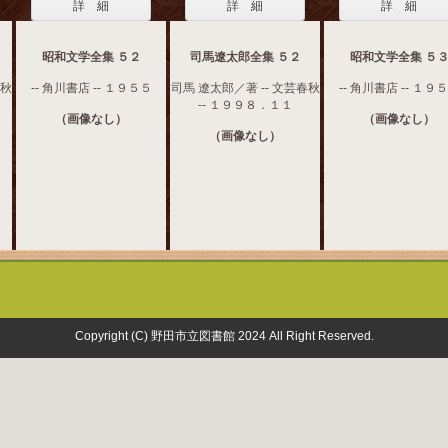
詳 細
詳 細
詳 細
昭和文学全集 ５２
司馬遼太郎全集 ５２
昭和文学全集 ５
春秋
-- 角川書店 -- １９５５
司馬 遼太郎／著 -- 文芸春秋
-- 角川書店 -- １９
-- １９９８．１１
（画像なし）
（画像なし）
（画像なし）
Copyright (C) 野田市立図書館 2024 All Right Reserved.