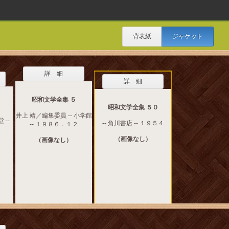
背表紙
ジャケット
詳 細
詳 細
昭和文学全集 ５
昭和文学全集 ５０
井上 靖／編集委員 -- 小学館
 --
-- 角川書店 -- １９５４
-- １９８６．１２
（画像なし）
（画像なし）