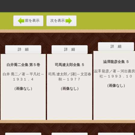
前を表示
次を表示
詳 細
詳 細
詳 細
澁澤龍彦全集 ５
白井喬二全集 第５巻
司馬遼太郎全集 ５
澁澤 龍彦／著 -- 河出書
白井 喬二／著 -- 平凡社 --
司馬 遼太郎／[著] -- 文芸春
社 -- １９９３．１０
１９３１．４
秋 -- １９７７
（画像なし）
（画像なし）
（画像なし）