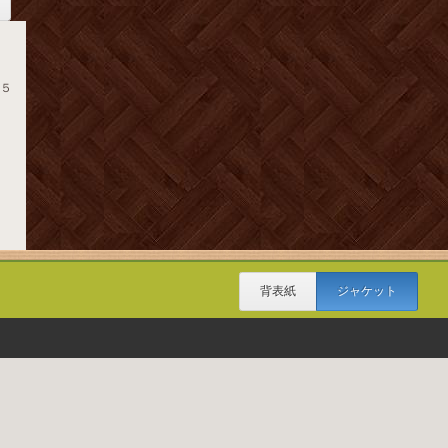
３
５５
背表紙
ジャケット