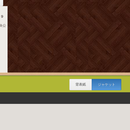
１９
中央公
背表紙
ジャケット