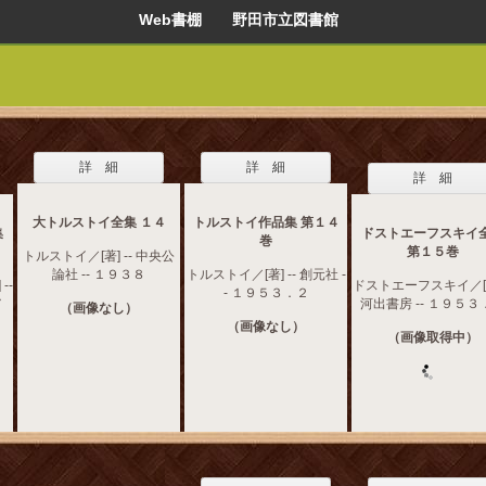
Web書棚 野田市立図書館
詳 細
詳 細
詳 細
大トルストイ全集 １４
トルストイ作品集 第１４
集
ドストエーフスキイ
巻
第１５巻
トルストイ／[著] -- 中央公
論社 -- １９３８
トルストイ／[著] -- 創元社 -
--
ドストエーフスキイ／[著]
- １９５３．２
７
河出書房 -- １９５３
（画像なし）
（画像なし）
（画像取得中）