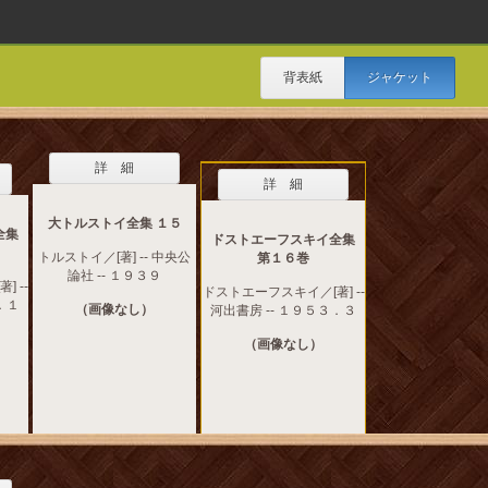
背表紙
ジャケット
詳 細
詳 細
大トルストイ全集 １５
全集
ドストエーフスキイ全集
トルストイ／[著] -- 中央公
第１６巻
論社 -- １９３９
 --
ドストエーフスキイ／[著] --
．１
（画像なし）
河出書房 -- １９５３．３
（画像なし）