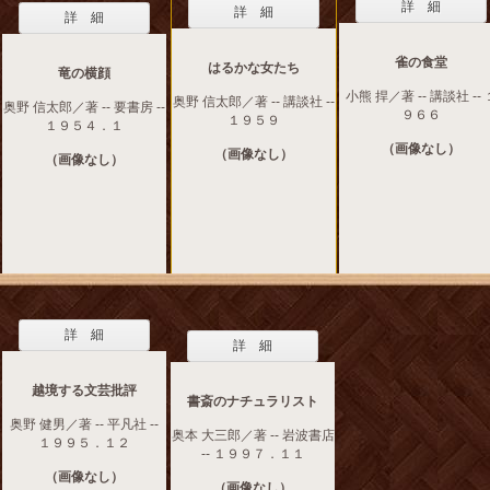
詳 細
詳 細
詳 細
雀の食堂
はるかな女たち
竜の横顔
小熊 捍／著 -- 講談社 -- 
奥野 信太郎／著 -- 講談社 --
奥野 信太郎／著 -- 要書房 --
９６６
１９５９
１９５４．１
（画像なし）
（画像なし）
（画像なし）
詳 細
詳 細
越境する文芸批評
書斎のナチュラリスト
奥野 健男／著 -- 平凡社 --
奥本 大三郎／著 -- 岩波書店
１９９５．１２
-- １９９７．１１
（画像なし）
（画像なし）