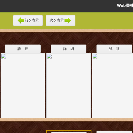
Web
前を表示
次を表示
詳 細
詳 細
詳 細