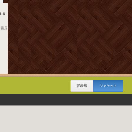
１６
一書房
背表紙
ジャケット