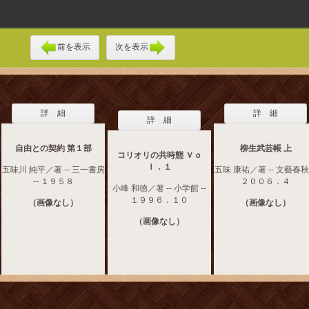
前を表示
次を表示
詳 細
詳 細
詳 細
自由との契約 第１部
柳生武芸帳 上
コリオリの共時態 Ｖｏ
ｌ．１
五味川 純平／著 -- 三一書房
五味 康祐／著 -- 文藝春秋 
-- １９５８
２００６．４
小峰 和徳／著 -- 小学館 --
１９９６．１０
（画像なし）
（画像なし）
（画像なし）