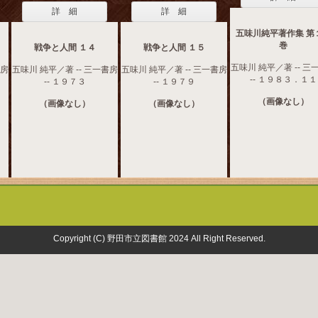
詳 細
詳 細
五味川純平著作集 第
巻
戦争と人間 １４
戦争と人間 １５
五味川 純平／著 -- 三
書房
五味川 純平／著 -- 三一書房
五味川 純平／著 -- 三一書房
-- １９８３．１１
-- １９７３
-- １９７９
（画像なし）
（画像なし）
（画像なし）
Copyright (C) 野田市立図書館 2024 All Right Reserved.