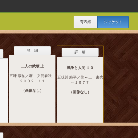
背表紙
ジャケット
詳 細
詳 細
二人の武蔵 上
戦争と人間 １０
五味 康祐／著 -- 文芸春秋 --
五味川 純平／著 -- 三一書房
２００２．１１
-- １９７７
（画像なし）
（画像なし）