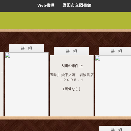
Web書棚 野田市立図書館
詳 細
詳 細
詳 細
人間の條件 上
--
五味川 純平／著 -- 岩波書店
-- ２００５．１
（画像なし）
詳 細