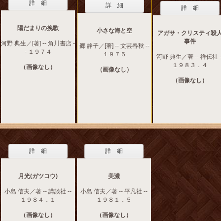
詳 細
詳 細
詳 細
陽だまりの挽歌
小さな海と空
アガサ・クリスティ殺
事件
河野 典生／[著] -- 角川書店 -
郷 静子／[著] -- 文芸春秋 --
- １９７４
１９７５
河野 典生／著 -- 祥伝社 -
１９８３．４
（画像なし）
（画像なし）
（画像なし）
詳 細
詳 細
月光(ガツコウ)
美濃
小島 信夫／著 -- 講談社 --
小島 信夫／著 -- 平凡社 --
１９８４．１
１９８１．５
（画像なし）
（画像なし）