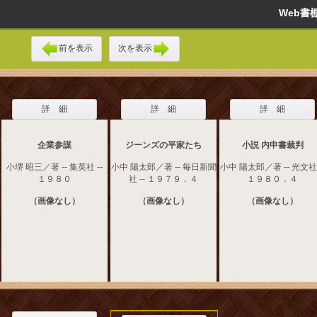
Web
前を表示
次を表示
詳 細
詳 細
詳 細
企業参謀
ジーンズの平家たち
小説 内申書裁判
小堺 昭三／著 -- 集英社 --
小中 陽太郎／著 -- 毎日新聞
小中 陽太郎／著 -- 光文社 
１９８０
社 -- １９７９．４
１９８０．４
（画像なし）
（画像なし）
（画像なし）