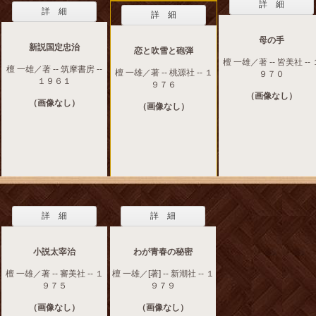
詳 細
詳 細
詳 細
母の手
新説国定忠治
恋と吹雪と砲弾
檀 一雄／著 -- 皆美社 -- 
檀 一雄／著 -- 筑摩書房 --
檀 一雄／著 -- 桃源社 -- １
９７０
１９６１
９７６
（画像なし）
（画像なし）
（画像なし）
詳 細
詳 細
小説太宰治
わが青春の秘密
檀 一雄／著 -- 審美社 -- １
檀 一雄／[著] -- 新潮社 -- １
９７５
９７９
（画像なし）
（画像なし）