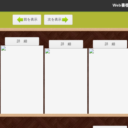
Web
前を表示
次を表示
詳 細
詳 細
詳 細