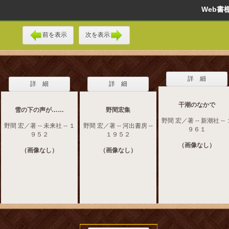
Web
前を表示
次を表示
詳 細
詳 細
詳 細
干潮のなかで
雪の下の声が……
野間宏集
野間 宏／著 -- 新潮社 -- 
野間 宏／著 -- 未来社 -- １
野間 宏／著 -- 河出書房 --
９６１
９５２
１９５２
（画像なし）
（画像なし）
（画像なし）