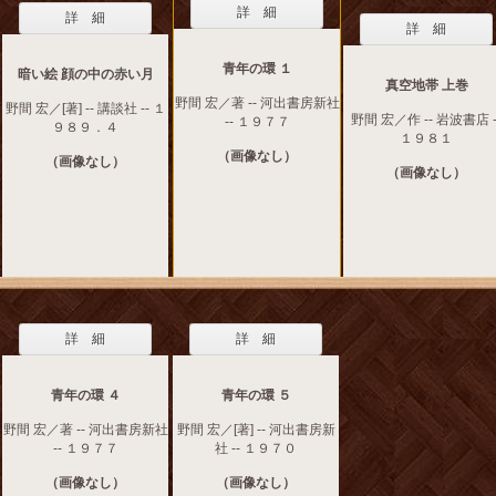
詳 細
詳 細
詳 細
青年の環 １
暗い絵 顔の中の赤い月
真空地帯 上巻
野間 宏／著 -- 河出書房新社
野間 宏／[著] -- 講談社 -- １
野間 宏／作 -- 岩波書店 -
-- １９７７
９８９．４
１９８１
（画像なし）
（画像なし）
（画像なし）
詳 細
詳 細
青年の環 ４
青年の環 ５
野間 宏／著 -- 河出書房新社
野間 宏／[著] -- 河出書房新
-- １９７７
社 -- １９７０
（画像なし）
（画像なし）