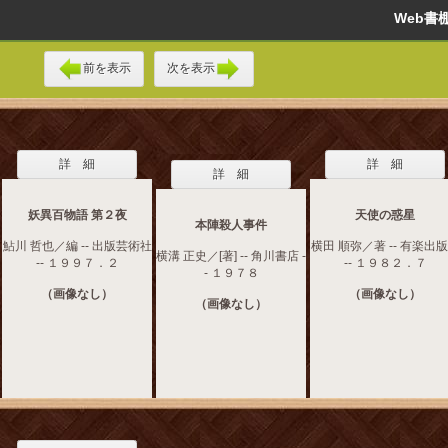
Web
前を表示
次を表示
詳 細
詳 細
詳 細
妖異百物語 第２夜
天使の惑星
本陣殺人事件
鮎川 哲也／編 -- 出版芸術社
横田 順弥／著 -- 有楽出
横溝 正史／[著] -- 角川書店 -
-- １９９７．２
-- １９８２．７
- １９７８
（画像なし）
（画像なし）
（画像なし）