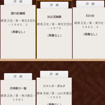
詳 細
詳 細
詳 細
謎の紅蝙蝠
幻の女
比丘尼御殿
横溝 正史／著 -- 東京文芸社
横溝 正史／著 -- 東方社 -
横溝 正史／著 -- 東京文芸社
-- １９６０．２
１９６２．４
-- １９７６
（画像なし）
（画像なし）
（画像なし）
詳 細
詳 細
ジァンヌ・ダルク
犬神家の一族
横塚 光雄／著 -- 山の木書店
横溝 正史／著 -- 角川書店 --
-- １９５０
１９８１
（画像なし）