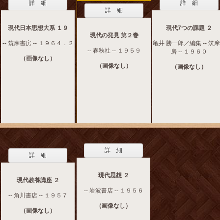
詳 細
詳 細
詳 細
現代日本思想大系 １９
現代7つの課題 ２
現代の発見 第２巻
-- 筑摩書房 -- １９６４．２
亀井 勝一郎／編集 -- 筑
-- 春秋社 -- １９５９
房 -- １９６０
（画像なし）
（画像なし）
（画像なし）
詳 細
詳 細
現代思想 ２
現代教養講座 ２
-- 岩波書店 -- １９５６
-- 角川書店 -- １９５７
（画像なし）
（画像なし）