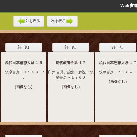
Web
前を表示
次を表示
詳 細
詳 細
詳 細
現代日本思想大系 １６
現代教養全集 １７
現代日本思想大系 １７
-- 筑摩書房 -- １９６３．１
臼井 吉見／編集・解説 -- 筑
-- 筑摩書房 -- １９６４
０
摩書房 -- １９６０
（画像なし）
（画像なし）
（画像なし）