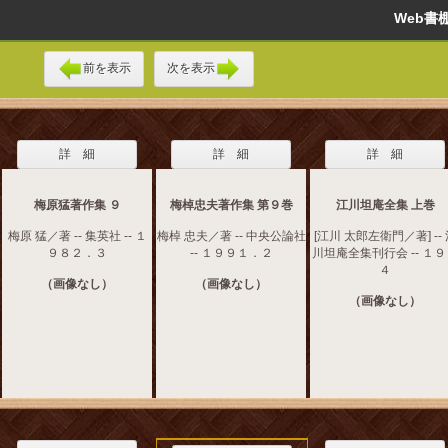
Web
前を表示
次を表示
詳 細
詳 細
詳 細
梅原猛著作集 ９
梅棹忠夫著作集 第９巻
江川坦庵全集 上巻
梅原 猛／著 -- 集英社 -- １
梅棹 忠夫／著 -- 中央公論社
[江川 太郎左衛門／著] --
９８２．３
-- １９９１．２
川坦庵全集刊行会 -- １
４
（画像なし）
（画像なし）
（画像なし）