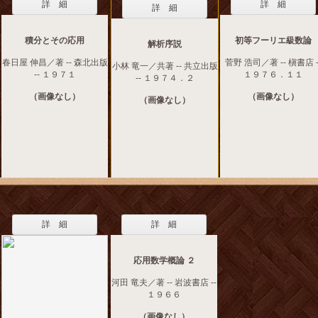
詳 細
詳 細
詳 細
積分とその応用
初等フーリエ級数論
解析序説
春日屋 伸昌／著 -- 森北出版
菅野 浩司／著 -- 槇書店 -
小林 竜一／共著 -- 共立出版
-- １９７１
１９７６．１１
-- １９７４．２
（画像なし）
（画像なし）
（画像なし）
詳 細
詳 細
応用数学概論 ２
河田 竜夫／著 -- 岩波書店 --
１９６６
（画像なし）