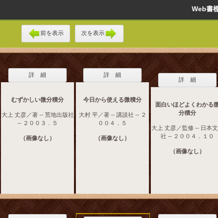
Web
前を表示
次を表示
詳 細
詳 細
詳 細
むずかしい微分積分
今日から使える微積分
面白いほどよくわかる
分積分
大上 丈彦／著 -- 荒地出版社
大村 平／著 -- 講談社 -- ２
-- ２００３．５
００４．５
大上 丈彦／監修 -- 日本
社 -- ２００４．１０
（画像なし）
（画像なし）
（画像なし）