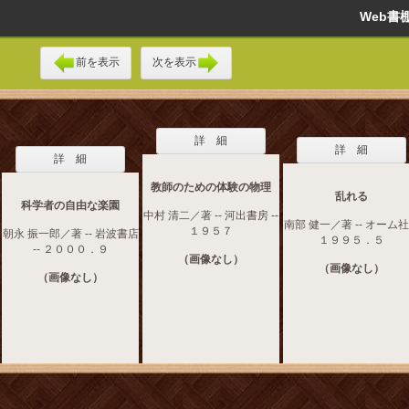
Web
前を表示
次を表示
詳 細
詳 細
詳 細
教師のための体験の物理
乱れる
科学者の自由な楽園
中村 清二／著 -- 河出書房 --
南部 健一／著 -- オーム社 
１９５７
朝永 振一郎／著 -- 岩波書店
１９９５．５
-- ２０００．９
（画像なし）
（画像なし）
（画像なし）