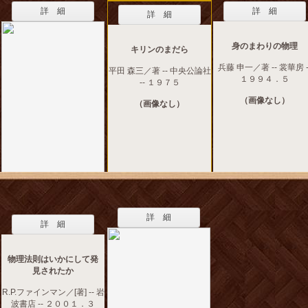
詳 細
詳 細
詳 細
身のまわりの物理
キリンのまだら
兵藤 申一／著 -- 裳華房 -
平田 森三／著 -- 中央公論社
１９９４．５
-- １９７５
（画像なし）
（画像なし）
詳 細
詳 細
物理法則はいかにして発
見されたか
R.P.ファインマン／[著] -- 岩
波書店 -- ２００１．３