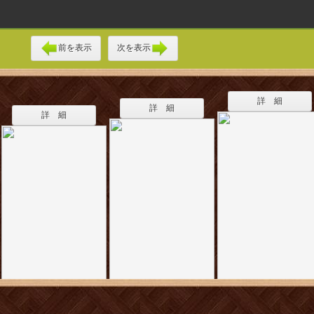
前を表示
次を表示
詳 細
詳 細
詳 細