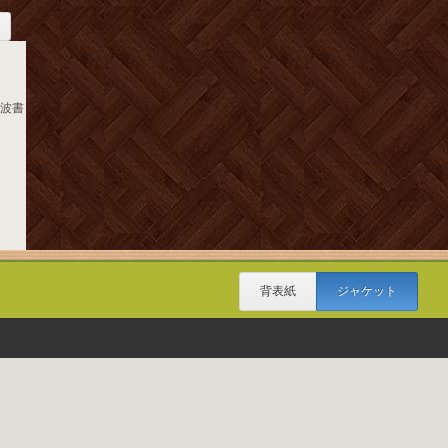
岩波書
背表紙
ジャケット