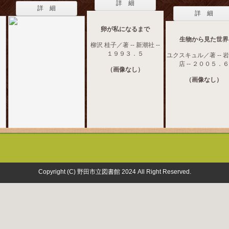
詳 細
詳 細
詳 細
卵が私になるまで
生物から見た世界
柳沢 桂子／著 -- 新潮社 --
１９９３．５
ユクスキュル／著 -- 
店 -- ２００５．６
（画像なし）
（画像なし）
Copyright (C) 野田市立図書館 2024 All Right Reserved.