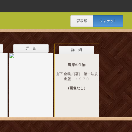
背表紙
ジャケット
詳 細
詳 細
海岸の生物
山下 金義／[著] -- 第一法規
出版 -- １９７０
（画像なし）