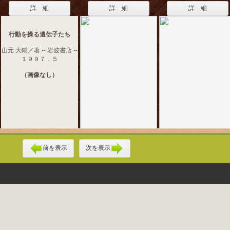
詳 細
詳 細
詳 細
行動を操る遺伝子たち
山元 大輔／著 -- 岩波書店 --
１９９７．５
（画像なし）
前を表示
次を表示