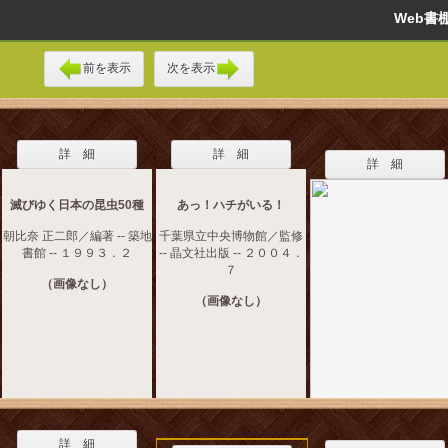
Web
前を表示
次を表示
詳 細
詳 細
詳 細
滅びゆく日本の昆虫50種
あっ！ハチがいる！
朝比奈 正二郎／編著 -- 築地
千葉県立中央博物館／監修
書館 -- １９９３．２
-- 晶文社出版 -- ２００４．
７
（画像なし）
（画像なし）
詳 細