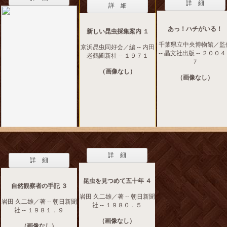
詳 細
詳 細
あっ！ハチがいる！
新しい昆虫採集案内 １
千葉県立中央博物館／監
京浜昆虫同好会／編 -- 内田
-- 晶文社出版 -- ２００
老鶴圃新社 -- １９７１
７
（画像なし）
（画像なし）
詳 細
詳 細
昆虫を見つめて五十年 ４
自然観察者の手記 ３
岩田 久二雄／著 -- 朝日新聞
岩田 久二雄／著 -- 朝日新聞
社 -- １９８０．５
社 -- １９８１．９
（画像なし）
（画像なし）