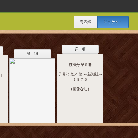
背表紙
ジャケット
詳 細
詳 細
勝海舟 第５巻
子母沢 寛／[著] -- 新潮社 --
 --
１９７３
（画像なし）