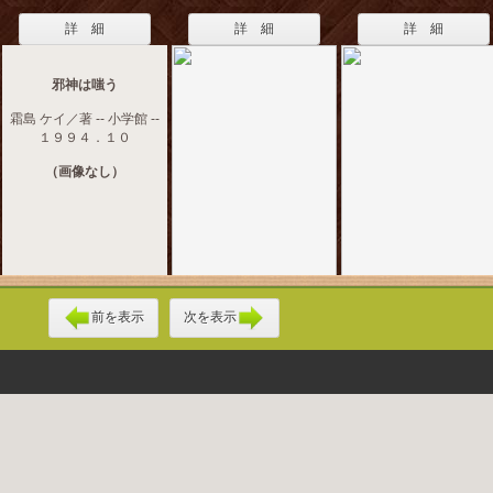
詳 細
詳 細
詳 細
邪神は嗤う
霜島 ケイ／著 -- 小学館 --
１９９４．１０
（画像なし）
前を表示
次を表示