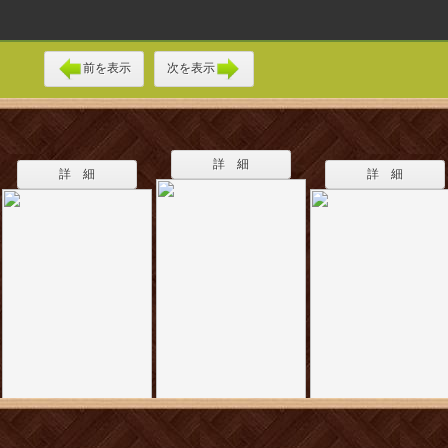
前を表示
次を表示
詳 細
詳 細
詳 細