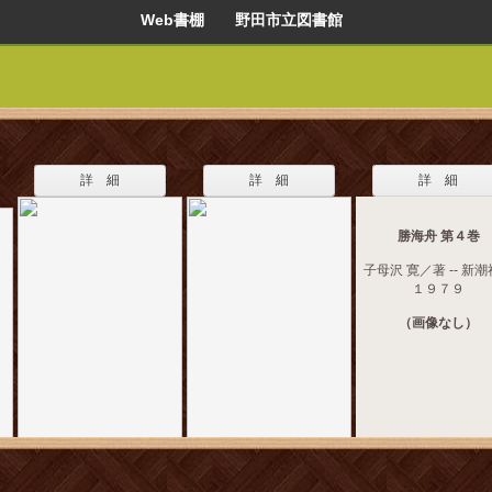
Web書棚 野田市立図書館
詳 細
詳 細
詳 細
勝海舟 第４巻
子母沢 寛／著 -- 新潮社
１９７９
（画像なし）