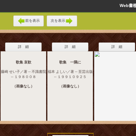
Web
前を表示
次を表示
詳 細
詳 細
詳 細
歌集 哀歓
歌集 一隅に
藤崎 せい子／著 -- 不識書院
福本 よしい／著 -- 至芸出版
-- １９８００８
-- １９９１０９２５
（画像なし）
（画像なし）