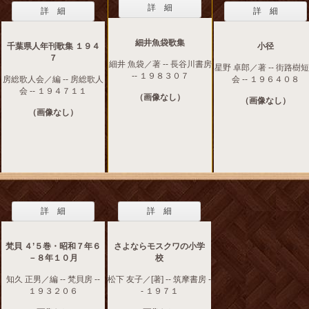
詳 細
詳 細
詳 細
細井魚袋歌集
千葉県人年刊歌集 １９４
小径
７
細井 魚袋／著 -- 長谷川書房
星野 卓郎／著 -- 街路樹
-- １９８３０７
房総歌人会／編 -- 房総歌人
会 -- １９６４０８
会 -- １９４７１１
（画像なし）
（画像なし）
（画像なし）
詳 細
詳 細
梵貝 ４’５巻・昭和７年６
さよならモスクワの小学
－８年１０月
校
知久 正男／編 -- 梵貝房 --
松下 友子／[著] -- 筑摩書房 -
１９３２０６
- １９７１