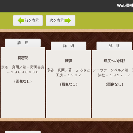
Web
前を表示
次を表示
詳 細
詳 細
詳 細
初恋記
臍譚
経度への挑戦
宗谷 真爾／著 -- 野田書房
宗谷 真爾／著 -- ふるさと
デーヴァ・ソベル／著 --
-- １９８９０８０６
工房 -- １９９２
泳社 -- １９９７．７
（画像なし）
（画像なし）
（画像なし）