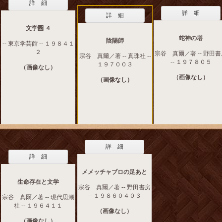
詳 細
詳 細
詳 細
文学圏 ４
蛇神の塔
陰陽師
-- 東京学芸館 -- １９８４１
２
宗谷 真爾／著 -- 野田
宗谷 真爾／著 -- 真珠社 --
-- １９７８０５
１９７００３
（画像なし）
（画像なし）
（画像なし）
詳 細
詳 細
メメッチャブロの足あと
生命存在と文学
宗谷 真爾／著 -- 野田書房
-- １９８６０４０３
宗谷 真爾／著 -- 現代思潮
社 -- １９６４１１
（画像なし）
（画像なし）