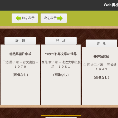
Web
前を表示
次を表示
詳 細
詳 細
詳 細
徒然草諸注集成
つれづれ草文学の世界
兼好法師論
田辺 爵／著 -- 右文書院 --
西尾 実／著 -- 法政大学出版
白石 大二／著 -- 三省堂 -
１９７９
局 -- １９８１
１９４２
（画像なし）
（画像なし）
（画像なし）