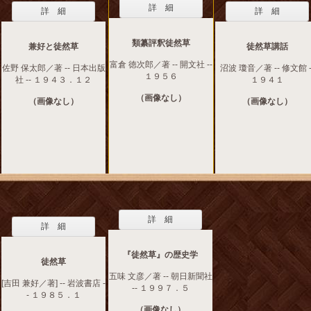
詳 細
詳 細
詳 細
類纂評釈徒然草
兼好と徒然草
徒然草講話
富倉 徳次郎／著 -- 開文社 --
佐野 保太郎／著 -- 日本出版
沼波 瓊音／著 -- 修文館 -
１９５６
社 -- １９４３．１２
１９４１
（画像なし）
（画像なし）
（画像なし）
詳 細
詳 細
『徒然草』の歴史学
徒然草
五味 文彦／著 -- 朝日新聞社
[吉田 兼好／著] -- 岩波書店 -
-- １９９７．５
- １９８５．１
（画像なし）