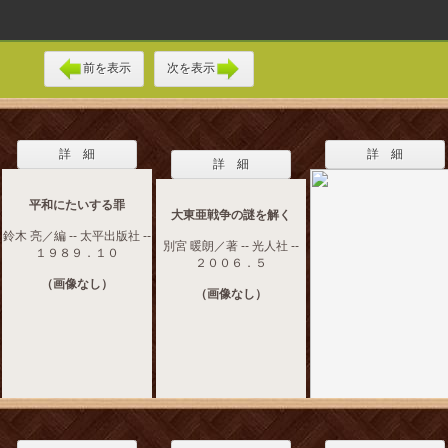
前を表示
次を表示
詳 細
詳 細
詳 細
平和にたいする罪
大東亜戦争の謎を解く
鈴木 亮／編 -- 太平出版社 --
別宮 暖朗／著 -- 光人社 --
１９８９．１０
２００６．５
（画像なし）
（画像なし）