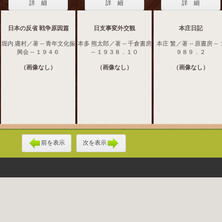
詳 細
詳 細
詳 細
日本の反省 戦争原因篇
日支事変外交観
本庄日記
堀内 庸村／著 -- 青年文化振
本多 熊太郎／著 -- 千倉書房
本庄 繁／著 -- 原書房 -- 
興会 -- １９４６
-- １９３８．１０
９８９．２
（画像なし）
（画像なし）
（画像なし）
前を表示
次を表示