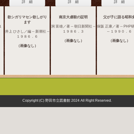
詳 細
詳 細
詳 細
欲シガリマセン欲しがり
南京大虐殺の証明
父が子に語る昭和
ます
１
洞 富雄／著 -- 朝日新聞社 --
保阪 正康／著 -- PHP
井上 ひさし／編 -- 新潮社 --
１９８６．３
-- １９９０．６
１９８６．６
（画像なし）
（画像なし）
（画像なし）
Copyright (C) 野田市立図書館 2024 All Right Reserved.