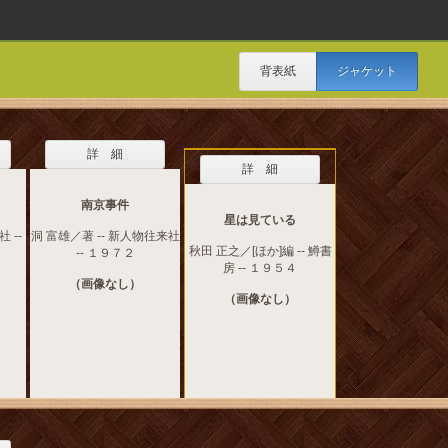
背表紙
ジャケット
詳 細
詳 細
南京事件
星は見ている
 --
洞 富雄／著 -- 新人物往来社
秋田 正之／[ほか]編 -- 鱒書
-- １９７２
房 -- １９５４
（画像なし）
（画像なし）