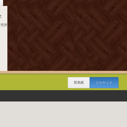
史
研究所
背表紙
ジャケット