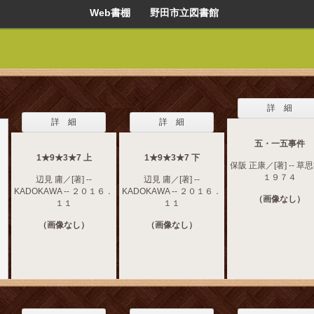
Web書棚 野田市立図書館
詳 細
詳 細
詳 細
五・一五事件
1★9★3★7 上
1★9★3★7 下
保阪 正康／[著] -- 草思社
１９７４
辺見 庸／[著] --
辺見 庸／[著] --
KADOKAWA -- ２０１６．
KADOKAWA -- ２０１６．
（画像なし）
１１
１１
（画像なし）
（画像なし）