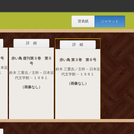
背表紙
ジャケット
詳 細
詳 細
５号
赤い鳥 復刊第３巻 第５
赤い鳥 第３巻 第６号
号
日本近
鈴木 三重吉／主幹 -- 日本近
１
鈴木 三重吉／主幹 -- 日本近
代文学館 -- １９８１
代文学館 -- １９８１
（画像なし）
（画像なし）