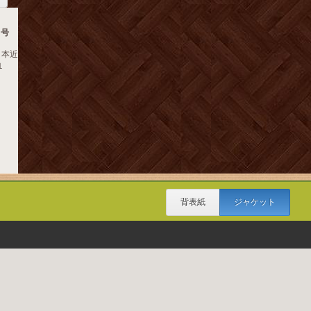
３号
日本近
１
背表紙
ジャケット