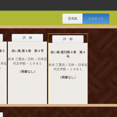
背表紙
ジャケット
詳 細
詳 細
第３
赤い鳥 第４巻 第４号
赤い鳥 復刊第４巻 第４
号
鈴木 三重吉／主幹 -- 日本近
日本近
代文学館 -- １９８１
鈴木 三重吉／主幹 -- 日本近
１
代文学館 -- １９８１
（画像なし）
（画像なし）