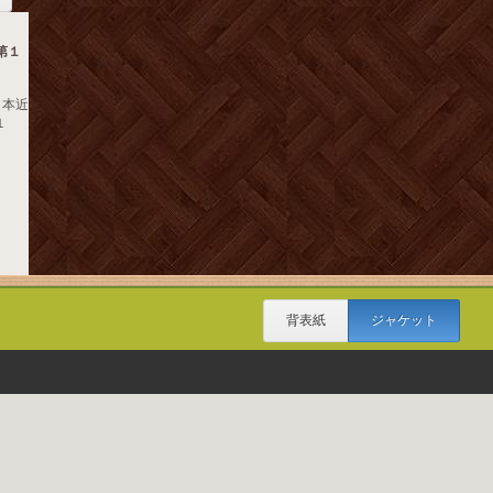
第１
日本近
１
背表紙
ジャケット