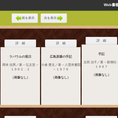
Web
前を表示
次を表示
詳 細
詳 細
詳 細
手記
ラバウルの落日
広島原爆の手記
太田 治子／著 -- 新潮社 -
岡本 信男／著 -- 弘文堂 --
小倉 豊文／著 -- 八雲井書院
１９６７
１９６２．２
-- １９７６
（画像なし）
（画像なし）
（画像なし）