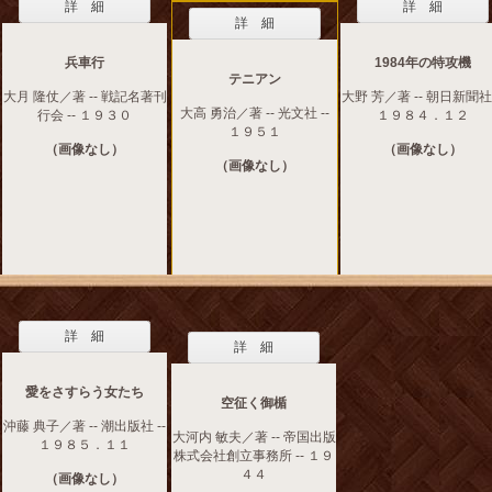
詳 細
詳 細
詳 細
兵車行
1984年の特攻機
テニアン
大月 隆仗／著 -- 戦記名著刊
大野 芳／著 -- 朝日新聞社 
大高 勇治／著 -- 光文社 --
行会 -- １９３０
１９８４．１２
１９５１
（画像なし）
（画像なし）
（画像なし）
詳 細
詳 細
愛をさすらう女たち
空征く御楯
沖藤 典子／著 -- 潮出版社 --
大河内 敏夫／著 -- 帝国出版
１９８５．１１
株式会社創立事務所 -- １９
４４
（画像なし）