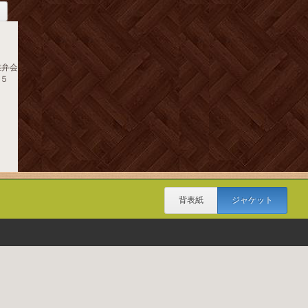
雄弁会
．５
背表紙
ジャケット