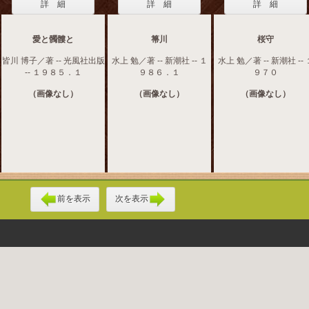
詳 細
詳 細
詳 細
愛と髑髏と
箒川
桜守
皆川 博子／著 -- 光風社出版
水上 勉／著 -- 新潮社 -- １
水上 勉／著 -- 新潮社 -- 
-- １９８５．１
９８６．１
９７０
（画像なし）
（画像なし）
（画像なし）
前を表示
次を表示