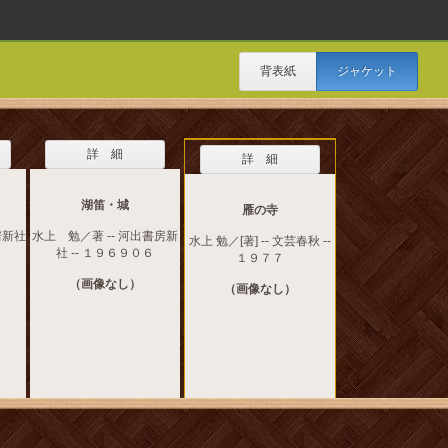
背表紙
ジャケット
詳 細
詳 細
湖笛・城
雁の寺
房新社
水上 勉／著 -- 河出書房新
水上 勉／[著] -- 文芸春秋 --
社 -- １９６９０６
１９７７
（画像なし）
（画像なし）