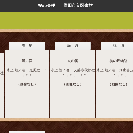
Web書棚 野田市立図書館
詳 細
詳 細
詳 細
黒い穽
火の笛
坊の岬物語
水上 勉／著 -- 光風社 -- １
水上 勉／著 -- 文芸春秋新社
水上 勉／著 -- 河出書
新社
９６１
-- １９６０．１２
-- １９６５
（画像なし）
（画像なし）
（画像なし）