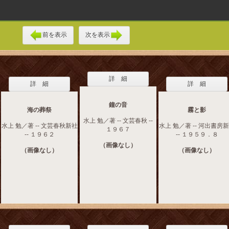
前を表示
次を表示
詳 細
詳 細
詳 細
鐘の音
海の葬祭
霧と影
水上 勉／著 -- 文芸春秋 --
水上 勉／著 -- 文芸春秋新社
水上 勉／著 -- 河出書房
１９６７
-- １９６２
-- １９５９．８
（画像なし）
（画像なし）
（画像なし）