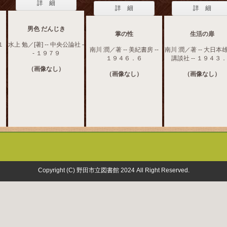
詳 細
詳 細
詳 細
男色 だんじき
掌の性
生活の扉
１
水上 勉／[著] -- 中央公論社 -
南川 潤／著 -- 美紀書房 --
南川 潤／著 -- 大日本
- １９７９
１９４６．６
講談社 -- １９４３
（画像なし）
（画像なし）
（画像なし）
Copyright (C) 野田市立図書館 2024 All Right Reserved.