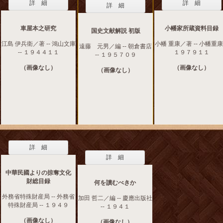
詳 細
詳 細
詳 細
車屋本之研究
小幡家所蔵資料目録
国史文献解説 初版
江島 伊兵衛／著 -- 鴻山文庫
小幡 重康／著 -- 小幡重康 
遠藤 元男／編 -- 朝倉書店
-- １９４４１１
１９７９１１
-- １９５７０９
（画像なし）
（画像なし）
（画像なし）
詳 細
詳 細
中華民國よりの掠奪文化
財総目録
何を讀むべきか
外務省特殊財産局 -- 外務省
加田 哲二／編 -- 慶應出版社
特殊財産局 -- １９４９
-- １９４１
（画像なし）
（画像なし）