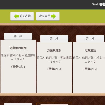
Web
前を表示
次を表示
詳 細
詳 細
詳 細
万葉集の研究
万葉集選釈
万葉清話
佐佐木 信綱／著 -- 岩波書店
佐佐木 信綱／著 -- 明治書院
佐佐木 信綱／著 -- 靖文社 
-- １９４２
-- １９４７
１９４２
（画像なし）
（画像なし）
（画像なし）