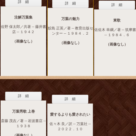
詳 細
詳 細
詳 細
注解万葉集
万葉の魅力
東歌
佐野 保太郎／共著 -- 藤井書
鮫島 正英／著 -- 教育出版セ
佐佐木 幸綱／著 -- 筑摩
店 -- １９４２
ンター -- １９８４．２
-- １９８４．６
（画像なし）
（画像なし）
（画像なし）
詳 細
詳 細
万葉秀歌 上巻
愛するよりも愛されたい
斎藤 茂吉／著 -- 岩波書店 --
佐々木 良／訳 -- 万葉社 --
１９３８
２０２２．１０
（画像なし）