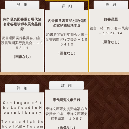
詳 細
詳 細
詳 細
内外優良図書展と現代諸
好書品題
内外優良図書展と現代諸
名家秘藏珍稀本展出品目
名家秘蔵珍稀本展
徳富 猪一郎／著 -- 民
録
-- １９２８０４
読書週間実行委員会／編 --
読書週間実行委員会／編 --
読書週間実行委員会 -- １９
（画像なし）
読書週間実行委員会 -- １９
５４１０
５３１１
（画像なし）
（画像なし）
詳 細
詳 細
宋代研究文獻目録
Ｃａｔｌｏｇｕｅ ｏｆ ｔ
ｈｅ Ｌａｆｃａｄｉｏ Ｈ
東洋文庫宋史提要編纂協力
ｅａｒｎ Ｌｉｂｒａｒｙ
委員会／編 -- 東洋文庫宋史
提要編纂 -- １９５７
Ｔｏｙａｍａ Ｈｉｇｈ Ｓｃ
ｈｏｏｌ／編 -- Ｔｏｙａｍ
（画像なし）