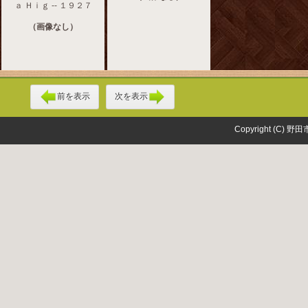
ａ Ｈｉｇ -- １９２７
（画像なし）
前を表示
次を表示
Copyright (C) 野田