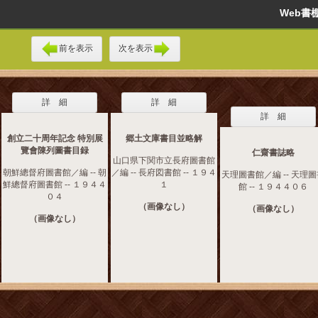
Web
前を表示
次を表示
詳 細
詳 細
詳 細
創立二十周年記念 特別展
郷土文庫書目並略解
覽會陳列圖書目録
仁齋書誌略
山口県下関市立長府圖書館
朝鮮總督府圖書館／編 -- 朝
／編 -- 長府図書館 -- １９４
天理圖書館／編 -- 天理
鮮總督府圖書館 -- １９４４
１
館 -- １９４４０６
０４
（画像なし）
（画像なし）
（画像なし）