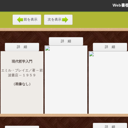
Web
前を表示
次を表示
詳 細
詳 細
詳 細
現代哲学入門
エミル・ブレイエ／著 -- 岩
波書店 -- １９５９
（画像なし）
詳 細