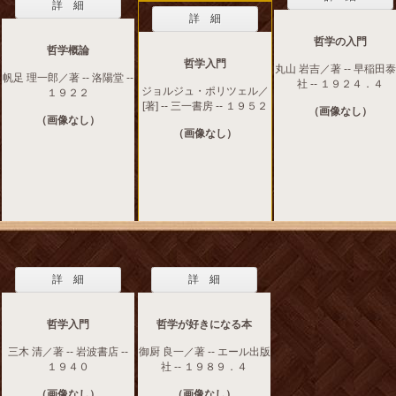
詳 細
詳 細
哲学の入門
哲学概論
哲学入門
丸山 岩吉／著 -- 早稲田
帆足 理一郎／著 -- 洛陽堂 --
社 -- １９２４．４
ジョルジュ・ポリツェル／
１９２２
[著] -- 三一書房 -- １９５２
（画像なし）
（画像なし）
（画像なし）
詳 細
詳 細
哲学入門
哲学が好きになる本
三木 清／著 -- 岩波書店 --
御厨 良一／著 -- エール出版
１９４０
社 -- １９８９．４
（画像なし）
（画像なし）