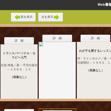
Web
前を表示
次を表示
詳 細
詳 細
詳 細
わが子を愛するレッス
トランスパーソナル・セ
ラピー入門
M・ラインホルド／著 -- 
日新聞社 -- １９９５．
吉福 伸逸／著 -- 平河出版社
-- １９８９．１０
（画像なし）
（画像なし）