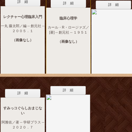
詳 細
詳 細
詳 細
レクチャー心理臨床入門
臨床心理学
一丸 藤太郎／編 -- 創元社 --
カール・R・ロージァズ／
２００５．１
[著] -- 創元社 -- １９５１
（画像なし）
（画像なし）
詳 細
詳 細
すみっコぐらしおまじな
い
阿雅佐／著 -- 学研プラス --
２０２０．７