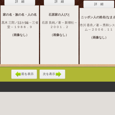
詳 細
詳 細
詳 細
家の名・族の名・人の名
石原家の人びと
ニッポン人の姓名(なまえ
黒木 三郎／[ほか]編 -- 三省
石原 良純／著 -- 新潮社 --
市川 香舟／著 -- 秀和シ
堂 -- １９８８．９
２００１．２
ム -- ２００６．１１
（画像なし）
（画像なし）
（画像なし）
前を表示
次を表示