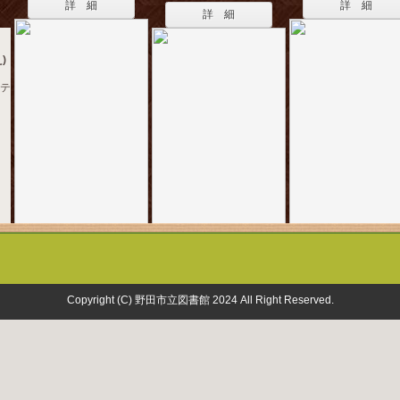
詳 細
詳 細
詳 細
)
ステ
Copyright (C) 野田市立図書館 2024 All Right Reserved.