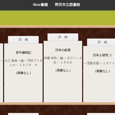
Web書棚 野田市立図書館
詳 細
詳 細
詳 細
日本の紋章
宮中歳時記
日本人研究 １
伊藤 幸作／編 -- ダヴィッド
--
入江 相政／編 -- TBSブリタ
社 -- １９６６
-- 流動出版 -- １９７
ニカ -- １９７９．４
（画像なし）
（画像なし）
（画像なし）