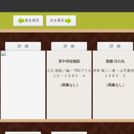
前を表示
次を表示
詳 細
詳 細
詳 細
宮中侍従物語
国旗 日の丸
入江 相政／編 -- TBSブリタ
伊本 俊二／著 -- 山手書房 
ニカ -- １９８０．４
１９８０．２
（画像なし）
（画像なし）