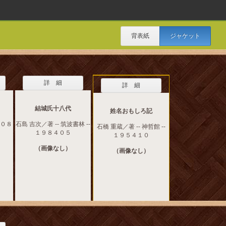
背表紙
ジャケット
詳 細
詳 細
結城氏十八代
姓名おもしろ記
１０８
石島 吉次／著 -- 筑波書林 --
石橋 重蔵／著 -- 神哲館 --
１９８４０５
１９５４１０
（画像なし）
（画像なし）