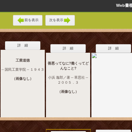
Web
前を表示
次を表示
詳 細
詳 細
詳 細
工業道徳
善悪ってなに?働くってど
んなこと?
-- 国民工業学院 -- １９４３
小浜 逸郎／著 -- 草思社 --
（画像なし）
２００５．３
（画像なし）