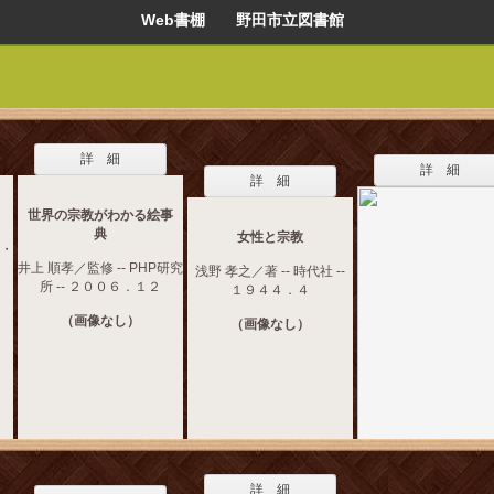
Web書棚 野田市立図書館
詳 細
詳 細
詳 細
世界の宗教がわかる絵事
典
女性と宗教
え・
井上 順孝／監修 -- PHP研究
浅野 孝之／著 -- 時代社 --
所 -- ２００６．１２
１９４４．４
（画像なし）
（画像なし）
詳 細