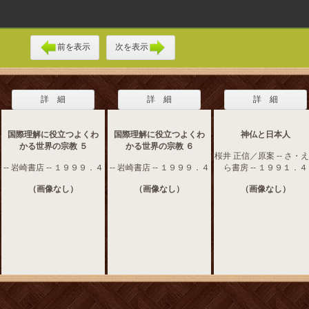
前を表示
次を表示
詳 細
詳 細
詳 細
国際理解に役立つよくわ
国際理解に役立つよくわ
神仏と日本人
かる世界の宗教 ５
かる世界の宗教 ６
桜井 正信／原案 -- さ・
-- 岩崎書店 -- １９９９．４
-- 岩崎書店 -- １９９９．４
ら書房 -- １９９１．４
（画像なし）
（画像なし）
（画像なし）