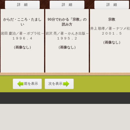
詳 細
詳 細
詳 細
からだ・こころ・たまし
90分でわかる「宗教」の
宗教
い
読み方
井上 順孝／著 -- ナツメ社 
岩田 慶治／著 -- ポプラ社 --
岩沢 亮／著 -- かんき出版 --
２００１．５
１９９６．４
１９９５．２
（画像なし）
（画像なし）
（画像なし）
前を表示
次を表示