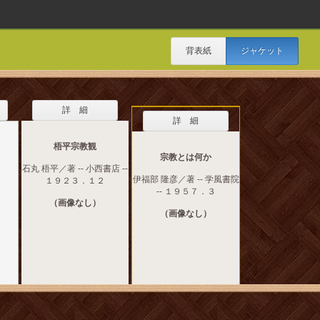
背表紙
ジャケット
詳 細
詳 細
梧平宗教観
宗教とは何か
石丸 梧平／著 -- 小西書店 --
伊福部 隆彦／著 -- 学風書院
１９２３．１２
-- １９５７．３
（画像なし）
（画像なし）