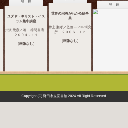
詳 細
詳 細
世界の宗教がわかる絵事
ユダヤ・キリスト・イス
典
ラム集中講座
井上 順孝／監修 -- PHP研究
--
井沢 元彦／著 -- 徳間書店 --
所 -- ２００６．１２
２００４．１１
（画像なし）
（画像なし）
Copyright (C) 野田市立図書館 2024 All Right Reserved.